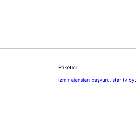
Etiketler:
izmir ajansları başvuru
, 
star tv o