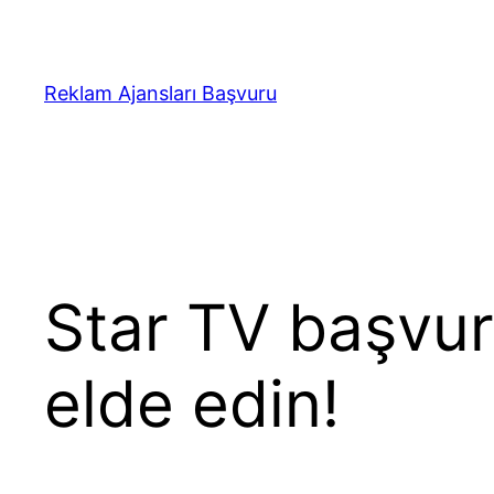
İçeriğe
geç
Reklam Ajansları Başvuru
Star TV başvu
elde edin!