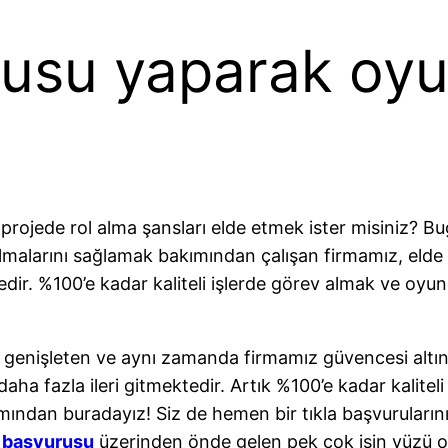
rusu yaparak oyu
projede rol alma şansları elde etmek ister misiniz? 
 almalarını sağlamak bakımından çalışan firmamız, elde
edir. %100’e kadar kaliteli işlerde görev almak ve oy
sını genişleten ve aynı zamanda firmamız güvencesi alt
ha fazla ileri gitmektedir. Artık %100’e kadar kalite
ımından buradayız! Siz de hemen bir tıkla başvuruları
 başvurusu
üzerinden önde gelen pek çok işin yüzü ol