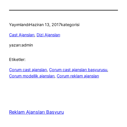
Yayımlandı
Haziran 13, 2017
kategorisi
Cast Ajansları
, 
Dizi Ajansları
yazarı:
admin
Etiketler:
Çorum cast ajansları
, 
Çorum cast ajansları başvurusu
, 
Çorum modellik ajansları
, 
Çorum reklam ajansları
Reklam Ajansları Başvuru