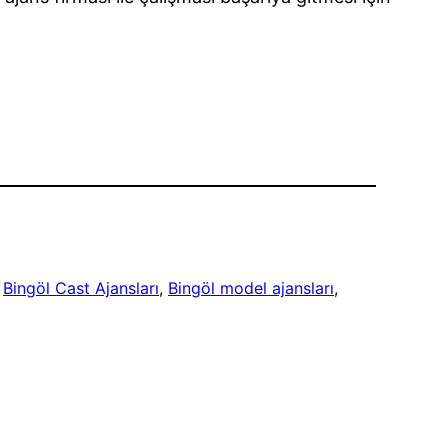
 
Bingöl Cast Ajansları
, 
Bingöl model ajansları
, 