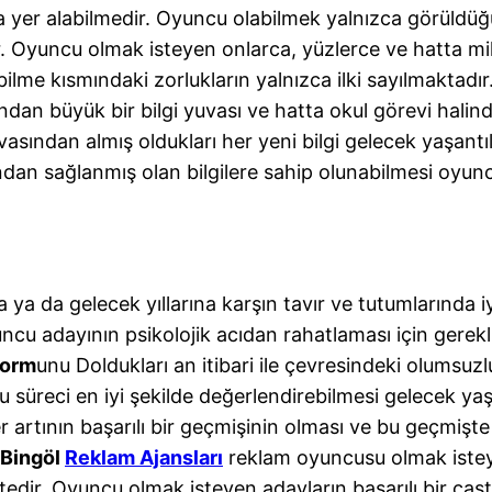
a yer alabilmedir. Oyuncu olabilmek yalnızca görüldüğü
ır. Oyuncu olmak isteyen onlarca, yüzlerce ve hatta mi
ilme kısmındaki zorlukların yalnızca ilki sayılmaktadır
ından büyük bir bilgi yuvası ve hatta okul görevi hali
sından almış oldukları her yeni bilgi gelecek yaşantıla
fından sağlanmış olan bilgilere sahip olunabilmesi oyu
 ya da gelecek yıllarına karşın tavır ve tutumlarında 
cu adayının psikolojik acıdan rahatlaması için gerekli 
Form
unu Doldukları an itibari ile çevresindeki olumsuz
süreci en iyi şekilde değerlendirebilmesi gelecek yaşan
 artının başarılı bir geçmişinin olması ve bu geçmişte
Bingöl
Reklam Ajansları
reklam oyuncusu olmak istey
dir. Oyuncu olmak isteyen adayların başarılı bir cast a