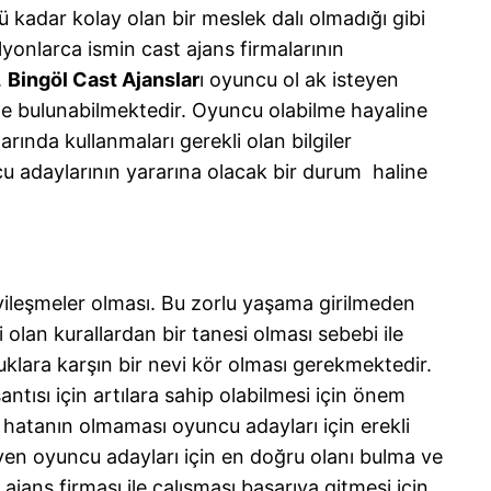
 kadar kolay olan bir meslek dalı olmadığı gibi
lyonlarca ismin cast ajans firmalarının
.
Bingöl Cast Ajanslar
ı oyuncu ol ak isteyen
nde bulunabilmektedir. Oyuncu olabilme hayaline
rında kullanmaları gerekli olan bilgiler
ncu adaylarının yararına olacak bir durum haline
iyileşmeler olması. Bu zorlu yaşama girilmeden
olan kurallardan bir tanesi olması sebebi ile
luklara karşın bir nevi kör olması gerekmektedir.
tısı için artılara sahip olabilmesi için önem
 hatanın olmaması oyuncu adayları için erekli
en oyuncu adayları için en doğru olanı bulma ve
jans firması ile çalışması başarıya gitmesi için