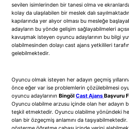
sevilen isimlerinden bir tanesi olma ve ekranlard
kolay da ulaşılabilen bir meslek dalı sayılmaktad
kapılarında yer alıyor olması bu mesleğe başlayab
adayların bu yönde gelişim sağlayabilmeleri açıs
kavuşmak isteyen oyuncu adaylarının bu bilgi yuva
olabilmesinden dolayı cast ajans yetkilileri tara
gelebilmektedir.
Oyuncu olmak isteyen her adayın geçmiş yıllarına
önce eğer var ise problemlerin çözülebilmesi oyun
oyuncu adaylarının
Bingöl
Cast Ajans
Başvuru 
Oyuncu olabilme arzusu içinde olan her adayın bu 
teşkil etmektedir. Oyuncu olabilme yönündeki her
olan bir özgeçmiş anlamını da taşıyabilmektedir.
gösterme öğretme çabası içinde yerini alabilmekte