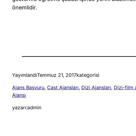
önemlidir.
Yayımlandı
Temmuz 21, 2017
kategorisi
Ajans Başvuru
, 
Cast Ajansları
, 
Dizi Ajansları
, 
Dizi-film 
Ajansı
yazarı:
admin