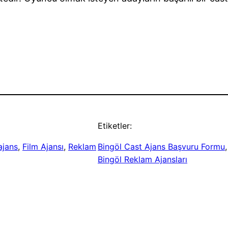
Etiketler:
ajans
, 
Film Ajansı
, 
Reklam
Bingöl Cast Ajans Başvuru Formu
,
Bingöl Reklam Ajansları