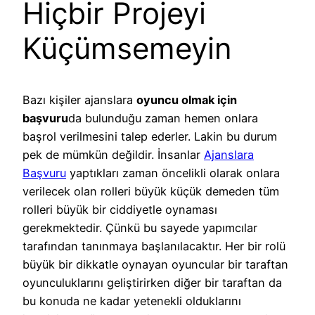
Hiçbir Projeyi
Küçümsemeyin
Bazı kişiler ajanslara
oyuncu olmak için
başvuru
da bulunduğu zaman hemen onlara
başrol verilmesini talep ederler. Lakin bu durum
pek de mümkün değildir. İnsanlar
Ajanslara
Başvuru
yaptıkları zaman öncelikli olarak onlara
verilecek olan rolleri büyük küçük demeden tüm
rolleri büyük bir ciddiyetle oynaması
gerekmektedir. Çünkü bu sayede yapımcılar
tarafından tanınmaya başlanılacaktır. Her bir rolü
büyük bir dikkatle oynayan oyuncular bir taraftan
oyunculuklarını geliştirirken diğer bir taraftan da
bu konuda ne kadar yetenekli olduklarını