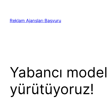
İçeriğe
geç
Reklam Ajansları Başvuru
Yabancı model a
yürütüyoruz!