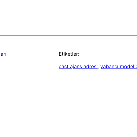
arı
Etiketler:
cast ajans adresi
, 
yabancı model a