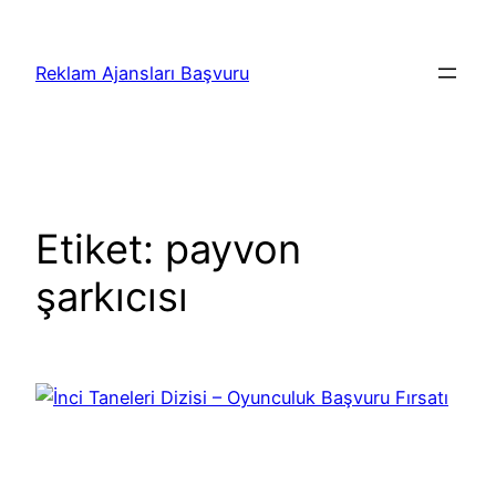
İçeriğe
geç
Reklam Ajansları Başvuru
Etiket:
payvon
şarkıcısı