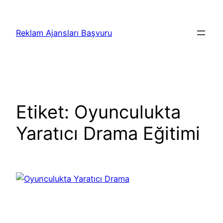
İçeriğe
geç
Reklam Ajansları Başvuru
Etiket:
Oyunculukta
Yaratıcı Drama Eğitimi