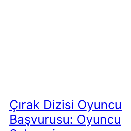
Çırak Dizisi Oyuncu
Başvurusu: Oyuncu