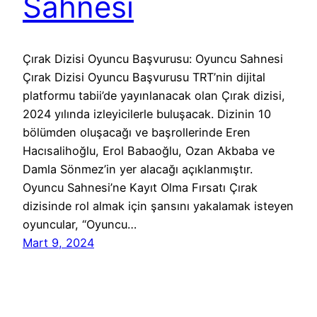
Sahnesi
Çırak Dizisi Oyuncu Başvurusu: Oyuncu Sahnesi
Çırak Dizisi Oyuncu Başvurusu TRT’nin dijital
platformu tabii’de yayınlanacak olan Çırak dizisi,
2024 yılında izleyicilerle buluşacak. Dizinin 10
bölümden oluşacağı ve başrollerinde Eren
Hacısalihoğlu, Erol Babaoğlu, Ozan Akbaba ve
Damla Sönmez’in yer alacağı açıklanmıştır.
Oyuncu Sahnesi’ne Kayıt Olma Fırsatı Çırak
dizisinde rol almak için şansını yakalamak isteyen
oyuncular, “Oyuncu…
Mart 9, 2024