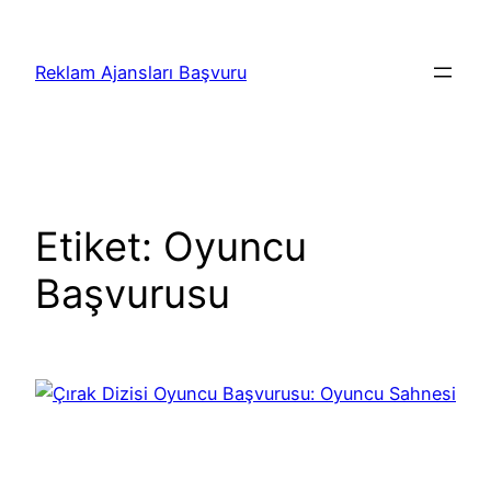
İçeriğe
geç
Reklam Ajansları Başvuru
Etiket:
Oyuncu
Başvurusu