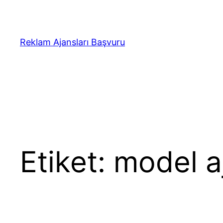
İçeriğe
geç
Reklam Ajansları Başvuru
Etiket:
model a