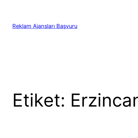
İçeriğe
geç
Reklam Ajansları Başvuru
Etiket:
Erzincan