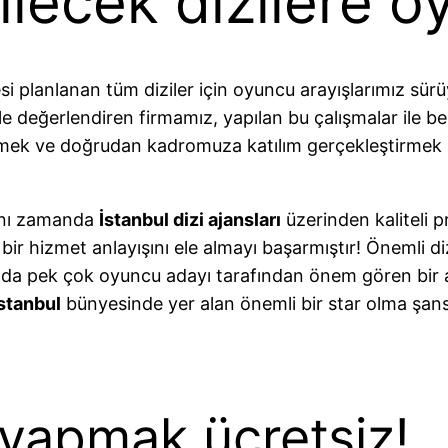
ilecek dizilere o
i planlanan tüm diziler için oyuncu arayışlarımız sürü
e değerlendiren firmamız, yapılan bu çalışmalar ile b
irmek ve doğrudan kadromuza katılım gerçekleştirmek
ynı zamanda
İstanbul dizi ajansları
üzerinden kaliteli p
ir hizmet anlayışını ele almayı başarmıştır! Önemli diz
anda pek çok oyuncu adayı tarafından önem gören bi
İstanbul
bünyesinde yer alan önemli bir star olma şansın
 yapmak ücretsiz!