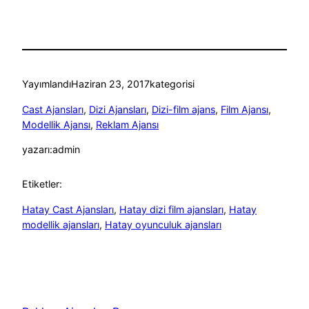
Yayımlandı
Haziran 23, 2017
kategorisi
Cast Ajansları
, 
Dizi Ajansları
, 
Dizi-film ajans
, 
Film Ajansı
, 
Modellik Ajansı
, 
Reklam Ajansı
yazarı:
admin
Etiketler:
Hatay Cast Ajansları
, 
Hatay dizi film ajansları
, 
Hatay
modellik ajansları
, 
Hatay oyunculuk ajansları