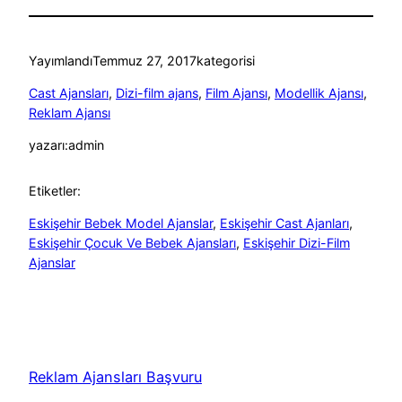
Yayımlandı
Temmuz 27, 2017
kategorisi
Cast Ajansları
, 
Dizi-film ajans
, 
Film Ajansı
, 
Modellik Ajansı
, 
Reklam Ajansı
yazarı:
admin
Etiketler:
Eskişehir Bebek Model Ajanslar
, 
Eskişehir Cast Ajanları
, 
Eskişehir Çocuk Ve Bebek Ajansları
, 
Eskişehir Dizi-Film
Ajanslar
Reklam Ajansları Başvuru