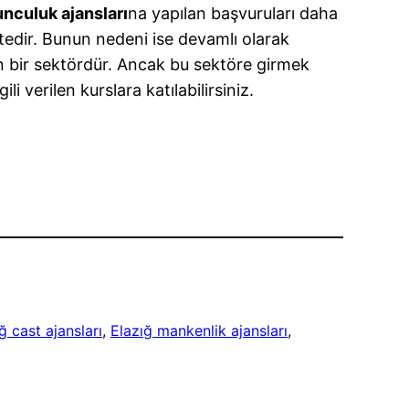
unculuk ajansları
na yapılan başvuruları daha
ktedir. Bunun nedeni ise devamlı olarak
an bir sektördür. Ancak bu sektöre girmek
i verilen kurslara katılabilirsiniz.
ğ cast ajansları
, 
Elazığ mankenlik ajansları
, 