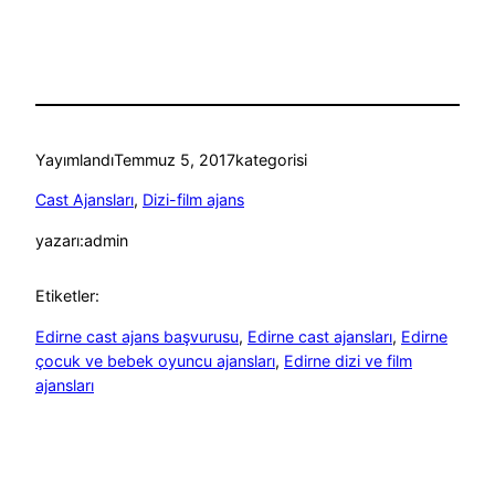
Yayımlandı
Temmuz 5, 2017
kategorisi
Cast Ajansları
, 
Dizi-film ajans
yazarı:
admin
Etiketler:
Edirne cast ajans başvurusu
, 
Edirne cast ajansları
, 
Edirne
çocuk ve bebek oyuncu ajansları
, 
Edirne dizi ve film
ajansları